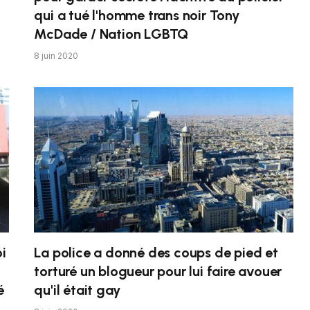
qui a tué l'homme trans noir Tony
McDade / Nation LGBTQ
8 juin 2020
i
La police a donné des coups de pied et
torturé un blogueur pour lui faire avouer
é
qu'il était gay