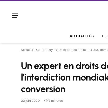
ACTUALITÉS
LI
Accueil
»
LGBT Lifestyle
»
Un expert en droits de l'ONU deman
Un expert en droits
l'interdiction mondia
conversion
22 juin 2020
3 minutes