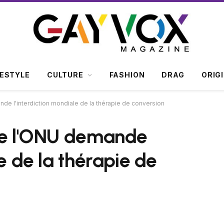
FESTYLE
CULTURE
FASHION
DRAG
ORIG
de l'interdiction mondiale de la thérapie de conversion
 de l'ONU demande
le de la thérapie de