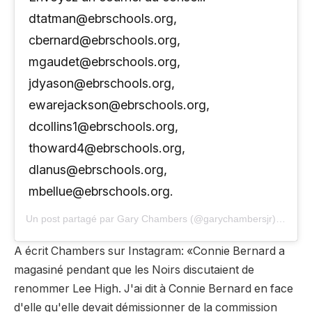
dtatman@ebrschools.org
,
cbernard@ebrschools.org
,
mgaudet@ebrschools.org
,
jdyason@ebrschools.org
,
ewarejackson@ebrschools.org
,
dcollins1@ebrschools.org
,
thoward4@ebrschools.org
,
dlanus@ebrschools.org
,
mbellue@ebrschools.org.
Un post partagé par Gary Chambers (@garychambersjr) sur
19 
A écrit Chambers sur Instagram: «Connie Bernard a
magasiné pendant que les Noirs discutaient de
renommer Lee High. J'ai dit à Connie Bernard en face
d'elle qu'elle devait démissionner de la commission