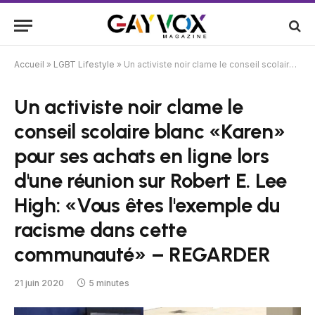
Accueil
»
LGBT Lifestyle
»
Un activiste noir clame le conseil scolaire blanc «Karen» pour ses achats en ligne lors d'une réunion sur Robert E. Lee High: «Vous êtes l'exemple du racisme dans cette communauté» – REGARDER
Un activiste noir clame le
conseil scolaire blanc «Karen»
pour ses achats en ligne lors
d'une réunion sur Robert E. Lee
High: «Vous êtes l'exemple du
racisme dans cette
communauté» – REGARDER
21 juin 2020
5 minutes