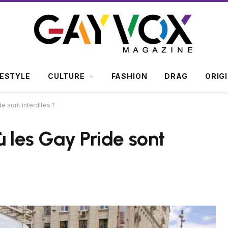
FESTYLE
CULTURE
FASHION
DRAG
ORIG
e sont interdites ?
ù les Gay Pride sont