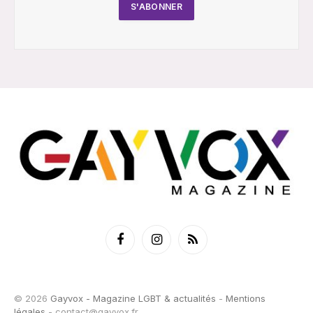
Facebook
Instagram
RSS
© 2026
Gayvox - Magazine LGBT & actualités
-
Mentions
légales
-
contact@gayvox.fr