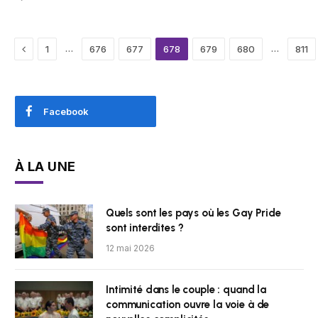
Previous
…
…
1
676
677
678
679
680
811
Facebook
À LA UNE
Quels sont les pays où les Gay Pride
sont interdites ?
12 mai 2026
Intimité dans le couple : quand la
communication ouvre la voie à de