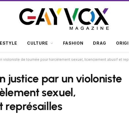
FESTYLE
CULTURE
FASHION
DRAG
ORIG
 un violoniste de tournée pour harcèlement sexuel, licenciement abusif et rep
n justice par un violoniste
èlement sexuel,
t représailles