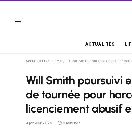
ACTUALITÉS
LI
Accueil
»
LGBT Lifestyle
»
Will Smith poursuivi en justice par
Will Smith poursuivi e
de tournée pour harc
licenciement abusif e
4 janvier 2026
3 minutes