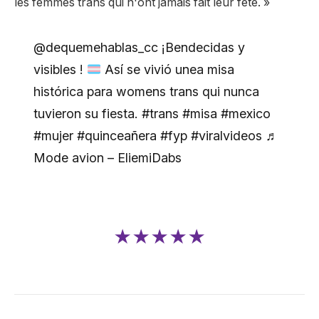
les femmes trans qui n'ont jamais fait leur fête. »
@dequemehablas_cc ¡Bendecidas y
visibles !
Así se vivió unea misa
histórica para womens trans qui nunca
tuvieron su fiesta. #trans #misa #mexico
#mujer #quinceañera #fyp #viralvideos ♬
Mode avion – EliemiDabs
★★★★★