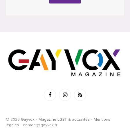
Facebook
Instagram
RSS
© 2026
Gayvox - Magazine LGBT & actualités
-
Mentions
légales
-
contact@gayvox.fr