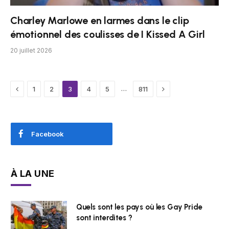
Charley Marlowe en larmes dans le clip
émotionnel des coulisses de I Kissed A Girl
20 juillet 2026
Previous
Next
…
1
2
3
4
5
811
Facebook
À LA UNE
Quels sont les pays où les Gay Pride
sont interdites ?