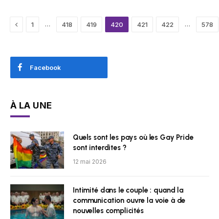
Previous
…
…
1
418
419
420
421
422
578
Facebook
À LA UNE
Quels sont les pays où les Gay Pride
sont interdites ?
12 mai 2026
Intimité dans le couple : quand la
communication ouvre la voie à de
nouvelles complicités