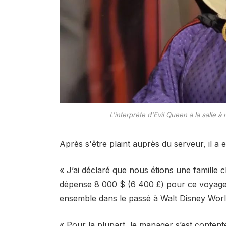
L'interprète d'Evil Queen à la salle
Après s'être plaint auprès du serveur, il a e
« J’ai déclaré que nous étions une famille c
dépense 8 000 $ (6 400 £) pour ce voyage e
ensemble dans le passé à Walt Disney World 
« Pour la plupart, le manager s’est content