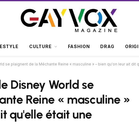
FESTYLE
CULTURE
FASHION
DRAG
ORIG
ld se plaignent de la Méchante Reine « masculine » – bien qu'on leur ait dit 
 de Disney World se
ante Reine « masculine »
it qu'elle était une