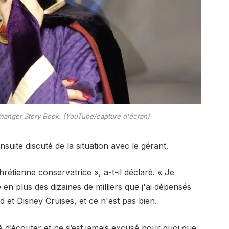
 à manger Story Book. (YouTube/capture d'écran)
nsuite discuté de la situation avec le gérant.
hrétienne conservatrice », a-t-il déclaré. « Je
n plus des dizaines de milliers que j'ai dépensés
et Disney Cruises, et ce n'est pas bien.
é d’écouter et ne s’est jamais excusé pour quoi que