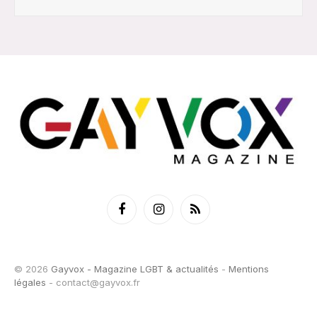
Facebook
Instagram
RSS
© 2026
Gayvox - Magazine LGBT & actualités
-
Mentions
légales
-
contact@gayvox.fr