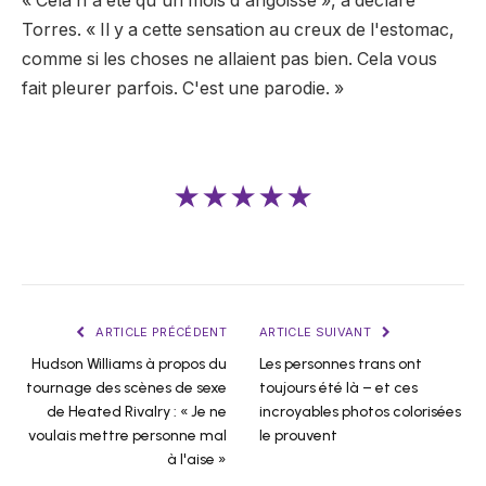
« Cela n'a été qu'un mois d'angoisse », a déclaré
Torres. « Il y a cette sensation au creux de l'estomac,
comme si les choses ne allaient pas bien. Cela vous
fait pleurer parfois. C'est une parodie. »
★★★★★
ARTICLE PRÉCÉDENT
ARTICLE SUIVANT
Hudson Williams à propos du
Les personnes trans ont
tournage des scènes de sexe
toujours été là – et ces
de Heated Rivalry : « Je ne
incroyables photos colorisées
voulais mettre personne mal
le prouvent
à l'aise »