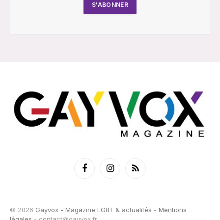
Facebook
Instagram
RSS
© 2026
Gayvox - Magazine LGBT & actualités
-
Mentions
légales
-
contact@gayvox.fr