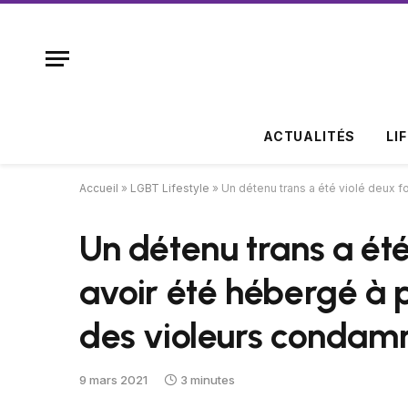
ACTUALITÉS
LI
Accueil
»
LGBT Lifestyle
»
Un détenu trans a été violé deux 
Un détenu trans a été
avoir été hébergé à p
des violeurs condam
9 mars 2021
3 minutes