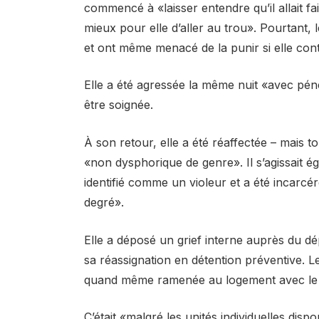
commencé à «laisser entendre qu’il allait fair
mieux pour elle d’aller au trou». Pourtant, 
et ont même menacé de la punir si elle conti
Elle a été agressée la même nuit «avec pén
être soignée.
À son retour, elle a été réaffectée – mais
«non dysphorique de genre». Il s’agissait é
identifié comme un violeur et a été incarcé
degré».
Elle a déposé un grief interne auprès du 
sa réassignation en détention préventive. L
quand même ramenée au logement avec le 
C’était «malgré les unités individuelles disp