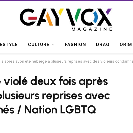
FESTYLE
CULTURE
FASHION
DRAG
ORIG
fois après avoir été hébergé à plusieurs reprises avec des violeurs condam
 violé deux fois après
lusieurs reprises avec
nés / Nation LGBTQ