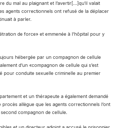
e du mal au plaignant et l’avertir[…]qu’il valait
les agents correctionnels ont refusé de la déplacer
nuait à parler.
étration de force» et emmenée à l’hôpital pour y
 toujours hébergée par un compagnon de cellule
galement d’un «compagnon de cellule qui s’est
ré pour conduite sexuelle criminelle au premier
département et un thérapeute a également demandé
e procès allègue que les agents correctionnels l’ont
second compagnon de cellule.
onibles et un directeur adjoint a accusé le prisonnier