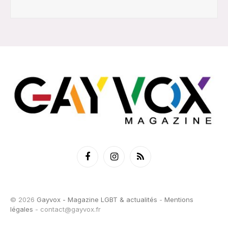
Facebook
Instagram
RSS
© 2026
Gayvox - Magazine LGBT & actualités
-
Mentions
légales
-
contact@gayvox.fr