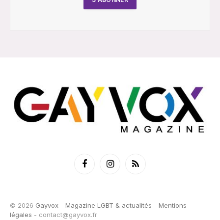
Facebook
Instagram
RSS
© 2026
Gayvox - Magazine LGBT & actualités
-
Mentions
légales
-
contact@gayvox.fr