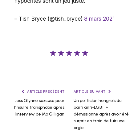
hypocrites sont un jeu juste.
– Tish Bryce (@tish_bryce)
8 mars 2021
★★★★★
ARTICLE PRÉCÉDENT
ARTICLE SUIVANT
Jess Glynne s’excuse pour
Un politicien hongrois du
l’insulte transphobe après
parti anti-LGBT +
l’interview de Mo Gilligan
démissionne après avoir été
surpris en train de fuir une
orgie