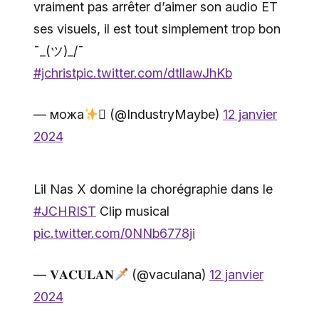
vraiment pas arrêter d’aimer son audio ET
ses visuels, il est tout simplement trop bon
¯⁠⁠_⁠(⁠ツ⁠)⁠_⁠/⁠¯
#jchrist
pic.twitter.com/dtllawJhKb
— можа
 (@IndustryMaybe)
12 janvier
2024
Lil Nas X domine la chorégraphie dans le
#JCHRIST
Clip musical
pic.twitter.com/0NNb6778ji
— 𝐕𝐀𝐂𝐔𝐋𝐀𝐍
(@vaculana)
12 janvier
2024