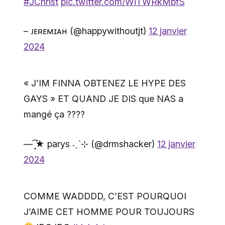
#JChrist
pic.twitter.com/WiTWRkMbfS
– ᴊᴇʀᴇᴍɪᴀʜ (@happywithoutjt)
12 janvier
2024
« J’IM FINNA OBTENEZ LE HYPE DES
GAYS » ET QUAND JE DIS que NAS a
mangé ça ????
— ͙͘͡★ parys ˗ˏˋ⊹ (@drmshacker)
12 janvier
2024
COMME WADDDD, C’EST POURQUOI
J’AIME CET HOMME POUR TOUJOURS