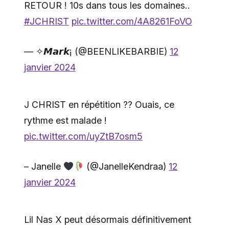
RETOUR ! 10s dans tous les domaines..
#JCHRIST
pic.twitter.com/4A8261FoVO
— ✧𝙈𝙖𝙧𝙠¡ (@BEENLIKEBARBIE)
12
janvier 2024
J CHRIST en répétition ?? Ouais, ce
rythme est malade !
pic.twitter.com/uyZtB7osm5
– Janelle
(@JanelleKendraa)
12
janvier 2024
Lil Nas X peut désormais définitivement