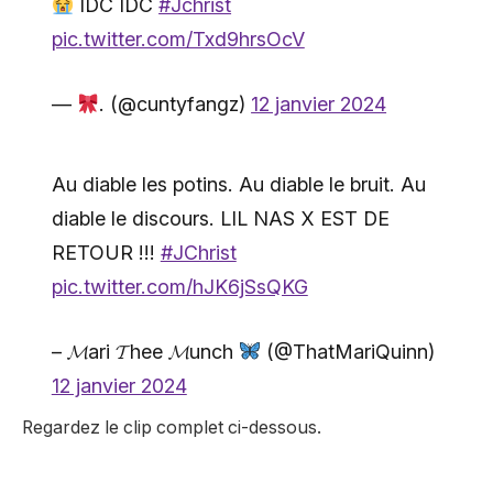
IDC IDC
#Jchrist
pic.twitter.com/Txd9hrsOcV
—
. (@cuntyfangz)
12 janvier 2024
Au diable les potins. Au diable le bruit. Au
diable le discours. LIL NAS X EST DE
RETOUR !!!
#JChrist
pic.twitter.com/hJK6jSsQKG
– 𝓜ari 𝓣hee 𝓜unch
(@ThatMariQuinn)
12 janvier 2024
Regardez le clip complet ci-dessous.