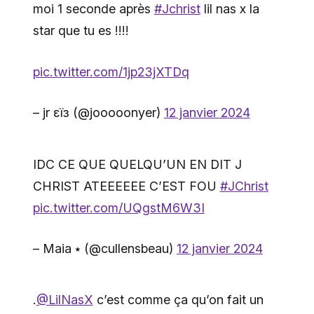
moi 1 seconde après
#Jchrist
lil nas x la
star que tu es !!!!
pic.twitter.com/1jp23jXTDq
– jr εїз (@jooooonyer)
12 janvier 2024
IDC CE QUE QUELQU’UN EN DIT J
CHRIST ATEEEEEE C’EST FOU
#JChrist
pic.twitter.com/UQgstM6W3I
– Maia ⭑ (@cullensbeau)
12 janvier 2024
.
@LilNasX
c’est comme ça qu’on fait un