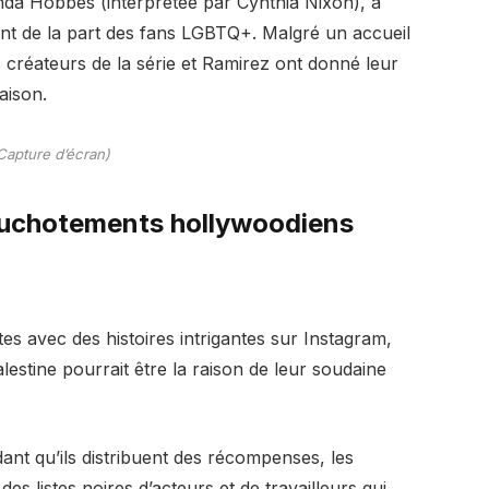
nda Hobbes (interprétée par Cynthia Nixon), a
nt de la part des fans LGBTQ+. Malgré un accueil
 créateurs de la série et Ramirez ont donné leur
aison.
Capture d’écran)
huchotements hollywoodiens
tes avec des histoires intrigantes sur Instagram,
alestine pourrait être la raison de leur soudaine
dant qu’ils distribuent des récompenses, les
des listes noires d’acteurs et de travailleurs qui