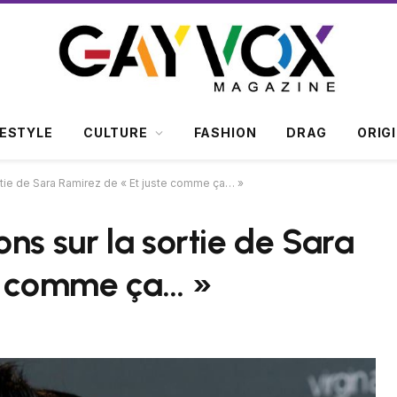
FESTYLE
CULTURE
FASHION
DRAG
ORIG
rtie de Sara Ramirez de « Et juste comme ça… »
ns sur la sortie de Sara
te comme ça… »