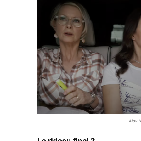
Max (
Le rideau final ?