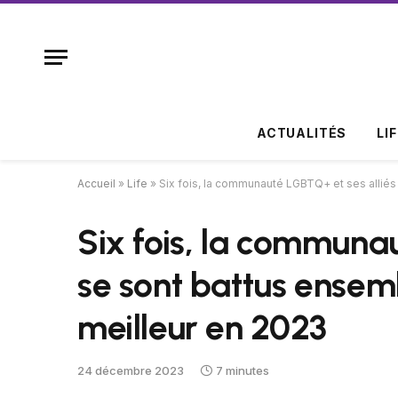
ACTUALITÉS
LI
Accueil
»
Life
»
Six fois, la communauté LGBTQ+ et ses alliés
Six fois, la communa
se sont battus ensem
meilleur en 2023
24 décembre 2023
7 minutes