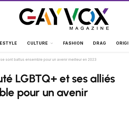
FESTYLE
CULTURE
FASHION
DRAG
ORIG
 se sont battus ensemble pour un avenir meilleur en 2023
uté LGBTQ+ et ses alliés
ble pour un avenir