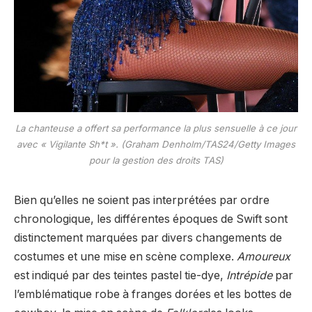
La chanteuse a offert sa performance la plus sensuelle à ce jour
avec « Vigilante Sh*t ». (Graham Denholm/TAS24/Getty Images
pour la gestion des droits TAS)
Bien qu’elles ne soient pas interprétées par ordre
chronologique, les différentes époques de Swift sont
distinctement marquées par divers changements de
costumes et une mise en scène complexe.
Amoureux
est indiqué par des teintes pastel tie-dye,
Intrépide
par
l’emblématique robe à franges dorées et les bottes de