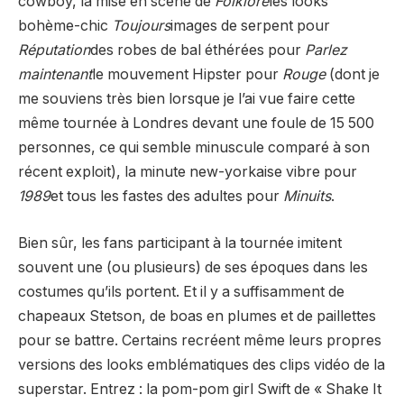
cowboy, la mise en scène de
Folklore
les looks
bohème-chic
Toujours
images de serpent pour
Réputation
des robes de bal éthérées pour
Parlez
maintenant
le mouvement Hipster pour
Rouge
(dont je
me souviens très bien lorsque je l’ai vue faire cette
même tournée à Londres devant une foule de 15 500
personnes, ce qui semble minuscule comparé à son
récent exploit), la minute new-yorkaise vibre pour
1989
et tous les fastes des adultes pour
Minuits
.
Bien sûr, les fans participant à la tournée imitent
souvent une (ou plusieurs) de ses époques dans les
costumes qu’ils portent. Et il y a suffisamment de
chapeaux Stetson, de boas en plumes et de paillettes
pour se battre. Certains recréent même leurs propres
versions des looks emblématiques des clips vidéo de la
superstar. Entrez : la pom-pom girl Swift de « Shake It