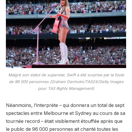
Malgré son statut de superstar, Swift a été surprise par la foule
de 96 000 personnes (Graham Denholm/TAS24/Getty Images
pour TAS Rights Management)
Néanmoins, l’interprète – qui donnera un total de sept
spectacles entre Melbourne et Sydney au cours de sa
tournée record – était visiblement étouffée après que
le public de 96 000 personnes ait chanté toutes les