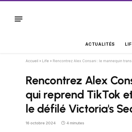
ACTUALITÉS
LI
Accueil
»
Life
»
Rencontrez Alex Consani : le mannequin trans q
Rencontrez Alex Cons
qui reprend TikTok e
le défilé Victoria's Se
16 octobre 2024
4 minutes