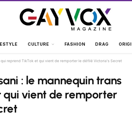
FESTYLE
CULTURE
FASHION
DRAG
ORIG
ui reprend TikTok et qui vient de remporter le défilé Victoria's Secret
ani : le mannequin trans
t qui vient de remporter
cret