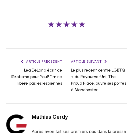
★★★★★
ARTICLE PRÉCÉDENT
ARTICLE SUIVANT
Lea DeLaria écrit de
Le plus récent centre LGBTQ
l’érotisme pour YouP * rn ne
+ du Royaume-Uni, The
libère pas les lesbiennes
Proud Place, ouvre ses portes
à Manchester
Mathias Gerdy
Après avoir fait ses premiers pas dans la presse