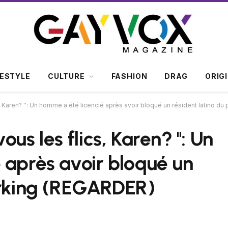
FESTYLE
CULTURE
FASHION
DRAG
ORIG
 Karen? '': Un homme a été licencié après avoir bloqué un résident latino d
s les flics, Karen? '': Un
 après avoir bloqué un
arking (REGARDER)