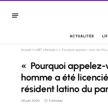
ACTUALITÉS
LI
Accueil
»
LGBT Lifestyle
»
« Pourquoi appelez-vous les flics,
« Pourquoi appelez-vou
homme a été licencié
résident latino du p
28 juin 2020
3 minutes