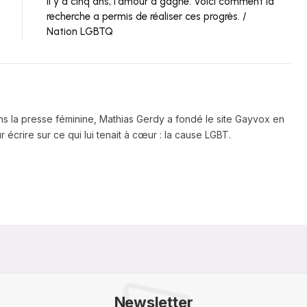
Il y a cinq ans, l'amour a gagné. Voici comment la
recherche a permis de réaliser ces progrès. /
Nation LGBTQ
ns la presse féminine, Mathias Gerdy a fondé le site Gayvox en
 écrire sur ce qui lui tenait à cœur : la cause LGBT.
Newsletter