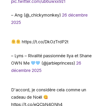
pic.twitter.com/ub6uwxx9z1
– Ang (@_chickymonkey)
26 décembre
2025
https://t.co/DkOzTrdP2t
– Lyns – Rivalité passionnée Ilya et Shane
OWN Me
(@jarbieprincess)
26
décembre 2025
D'accord, je considère cela comme un
cadeau de Noël
https://t.co/eQCbN4ONh4