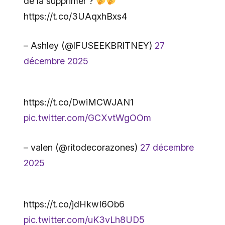
de la supprimer ?
https://t.co/3UAqxhBxs4
– Ashley (@lFUSEEKBRlTNEY)
27
décembre 2025
https://t.co/DwiMCWJAN1
pic.twitter.com/GCXvtWgOOm
– valen (@ritodecorazones)
27 décembre
2025
https://t.co/jdHkwI6Ob6
pic.twitter.com/uK3vLh8UD5