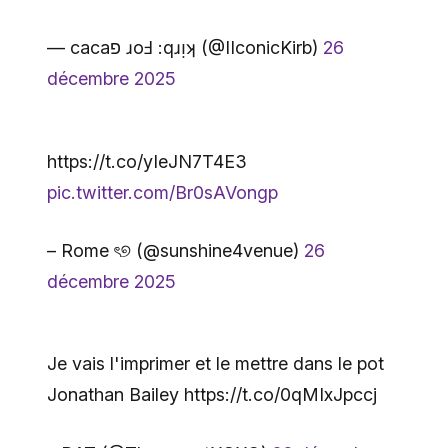
— cacaפ ɹoℲ :qɹᴉʞ (@IIconicKirb)
26
décembre 2025
https://t.co/yIeJN7T4E3
pic.twitter.com/Br0sAVongp
– Rome ৎ୭ (@sunshine4venue)
26
décembre 2025
Je vais l'imprimer et le mettre dans le pot
Jonathan Bailey https://t.co/0qMIxJpccj