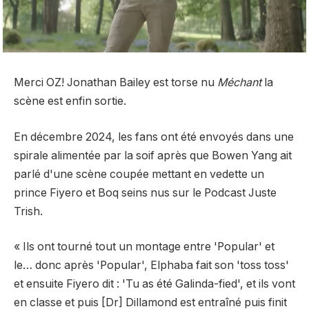
Merci OZ! Jonathan Bailey est torse nu
Méchant
la
scène est enfin sortie.
En décembre 2024, les fans
ont été envoyés dans une
spirale alimentée par la soif après que Bowen Yang ait
parlé d'une scène coupée mettant en vedette un
prince Fiyero et Boq seins nus sur le
Podcast Juste
Trish.
« Ils ont tourné tout un montage entre 'Popular' et
le… donc après 'Popular', Elphaba fait son 'toss toss'
et ensuite Fiyero dit : 'Tu as été Galinda-fied', et ils vont
en classe et puis [Dr] Dillamond est entraîné puis finit