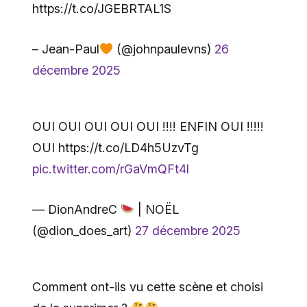
https://t.co/JGEBRTAL1S
– Jean-Paul
(@johnpaulevns)
26
décembre 2025
OUI OUI OUI OUI OUI !!!! ENFIN OUI !!!!!
OUI https://t.co/LD4h5UzvTg
pic.twitter.com/rGaVmQFt4l
— DionAndreC
| NOËL
(@dion_does_art)
27 décembre 2025
Comment ont-ils vu cette scène et choisi