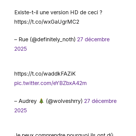
Existe-t-il une version HD de ceci ?
https://t.co/wxGaUgrMC2
– Rue (@definitely_noth)
27 décembre
2025
https://t.co/waddkFAZiK
pic.twitter.com/eYBZbxA42m
– Audrey
(@wolveshrry)
27 décembre
2025
Je peux comprendre pourquoi ils ont dû