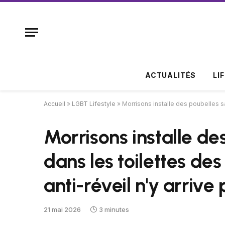
ACTUALITÉS
LI
Accueil
»
LGBT Lifestyle
»
Morrisons installe des poubelles sa
Morrisons installe de
dans les toilettes de
anti-réveil n'y arrive
21 mai 2026
3 minutes