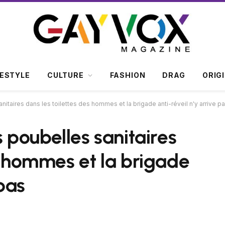
FESTYLE
CULTURE
FASHION
DRAG
ORIG
nitaires dans les toilettes des hommes et la brigade anti-réveil n'y arrive p
s poubelles sanitaires
s hommes et la brigade
 pas