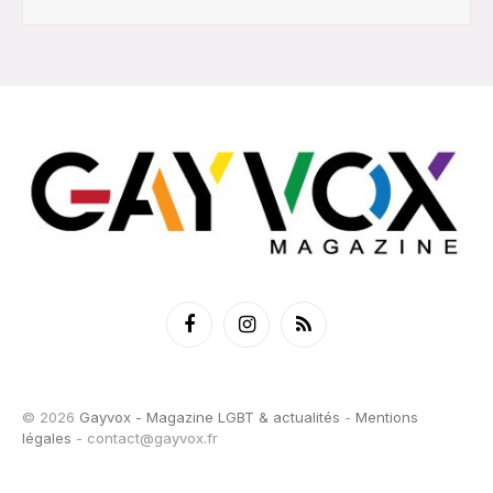
Facebook
Instagram
RSS
© 2026
Gayvox - Magazine LGBT & actualités
-
Mentions
légales
-
contact@gayvox.fr