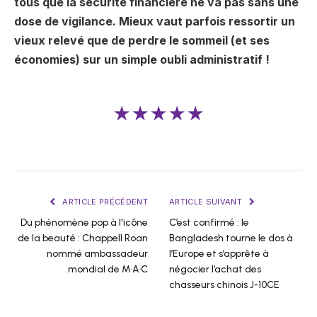
tous que la sécurité financière ne va pas sans une
dose de vigilance. Mieux vaut parfois ressortir un
vieux relevé que de perdre le sommeil (et ses
économies) sur un simple oubli administratif !
★★★★★
ARTICLE PRÉCÉDENT
ARTICLE SUIVANT
Du phénomène pop à l'icône
C’est confirmé : le
de la beauté : Chappell Roan
Bangladesh tourne le dos à
nommé ambassadeur
l’Europe et s’apprête à
mondial de M·A·C
négocier l’achat des
chasseurs chinois J-10CE