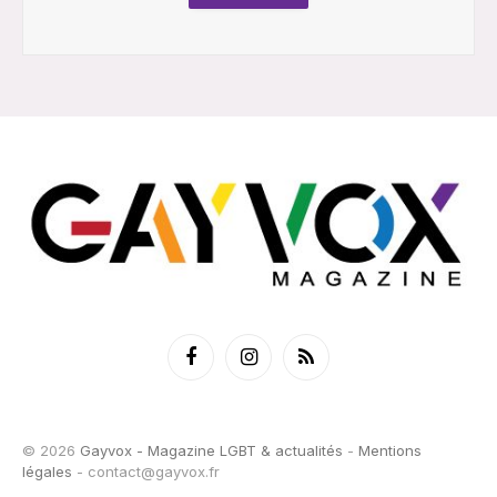
Facebook
Instagram
RSS
© 2026
Gayvox - Magazine LGBT & actualités
-
Mentions
légales
-
contact@gayvox.fr