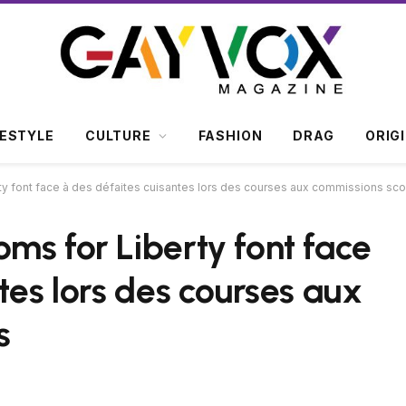
FESTYLE
CULTURE
FASHION
DRAG
ORIG
y font face à des défaites cuisantes lors des courses aux commissions sco
ms for Liberty font face
tes lors des courses aux
s