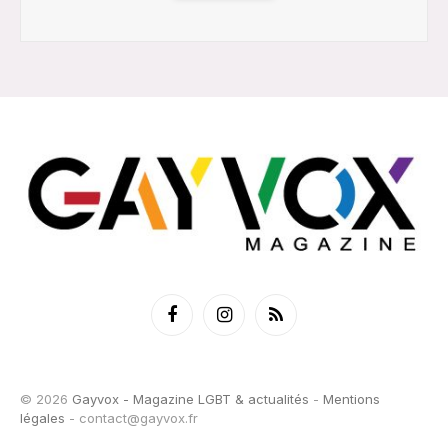
Facebook
Instagram
RSS
© 2026
Gayvox - Magazine LGBT & actualités
-
Mentions
légales
-
contact@gayvox.fr