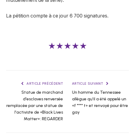
mutuellement de la série).
La pétition compte à ce jour 6 700 signatures.
★★★★★
ARTICLE PRÉCÉDENT
ARTICLE SUIVANT
Statue de marchand
Un homme du Tennessee
d'esclaves renversée
allègue qu'il a été appelé un
remplacée par une statue de
«f **** t» et renvoyé pour être
l'activiste de «Black Lives
gay
Matter»: REGARDER