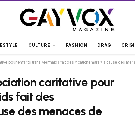
FESTYLE
CULTURE
FASHION
DRAG
ORIG
itative pour enfants trans Mermaids fait des « cauchemars » à cause des me
ociation caritative pour
ds fait des
use des menaces de