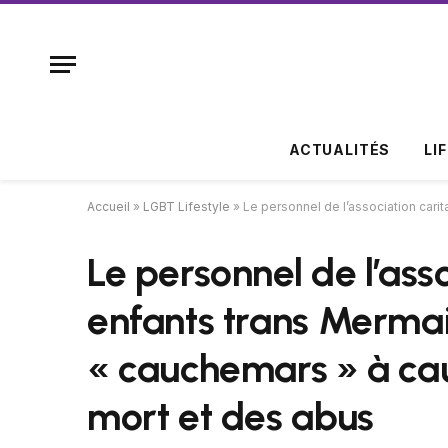
ACTUALITÉS
LI
Accueil
»
LGBT Lifestyle
»
Le personnel de l’association car
Le personnel de l’ass
enfants trans Mermai
« cauchemars » à ca
mort et des abus