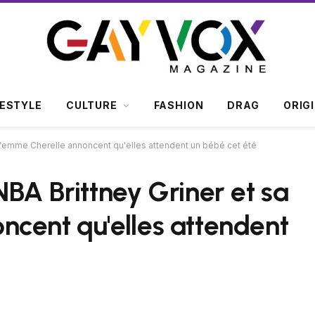
FESTYLE
CULTURE
FASHION
DRAG
ORIG
a femme Cherelle annoncent qu'elles attendent un bébé cet été
BA Brittney Griner et sa
cent qu'elles attendent