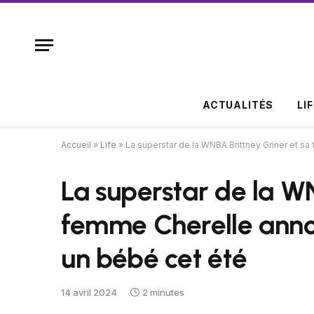
ACTUALITÉS
LI
Accueil
»
Life
»
La superstar de la WNBA Brittney Griner et s
La superstar de la WN
femme Cherelle annon
un bébé cet été
14 avril 2024
2 minutes