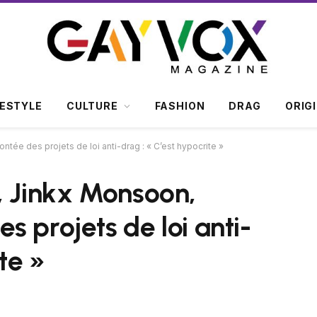
FESTYLE
CULTURE
FASHION
DRAG
ORIG
tée des projets de loi anti-drag : « C’est hypocrite »
, Jinkx Monsoon,
 projets de loi anti-
te »