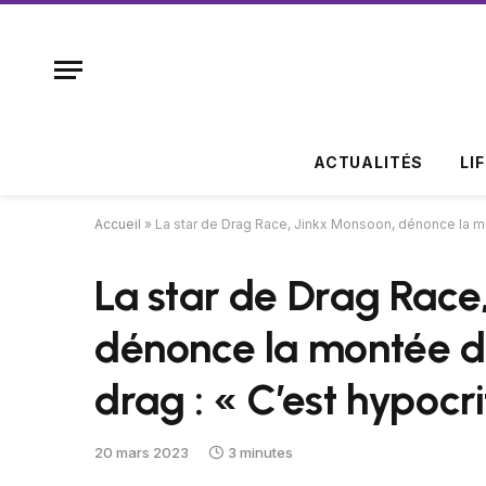
ACTUALITÉS
LI
Accueil
»
La star de Drag Race, Jinkx Monsoon, dénonce la mon
La star de Drag Race
dénonce la montée des
drag : « C’est hypocri
20 mars 2023
3 minutes