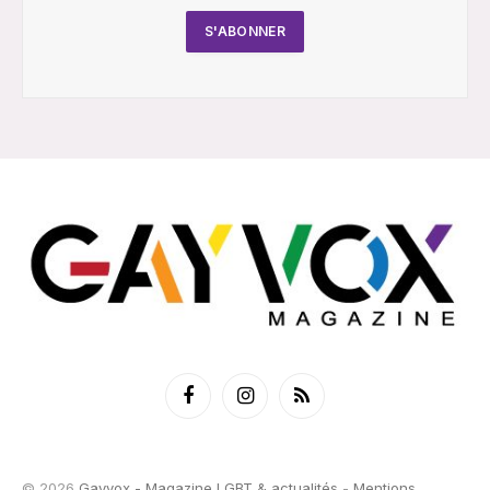
Facebook
Instagram
RSS
© 2026
Gayvox - Magazine LGBT & actualités
-
Mentions