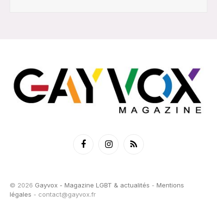
Facebook
Instagram
RSS
© 2026
Gayvox - Magazine LGBT & actualités
-
Mentions
légales
-
contact@gayvox.fr