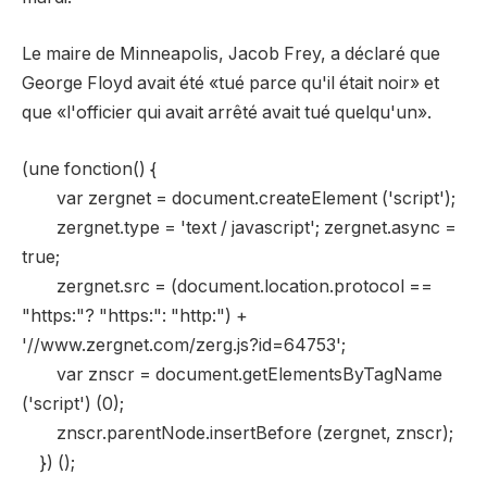
Le maire de Minneapolis, Jacob Frey, a déclaré que
George Floyd avait été «tué parce qu'il était noir» et
que «l'officier qui avait arrêté avait tué quelqu'un».
(une fonction() {
var zergnet = document.createElement ('script');
zergnet.type = 'text / javascript'; zergnet.async =
true;
zergnet.src = (document.location.protocol ==
"https:"? "https:": "http:") +
'//www.zergnet.com/zerg.js?id=64753';
var znscr = document.getElementsByTagName
('script') (0);
znscr.parentNode.insertBefore (zergnet, znscr);
}) ();