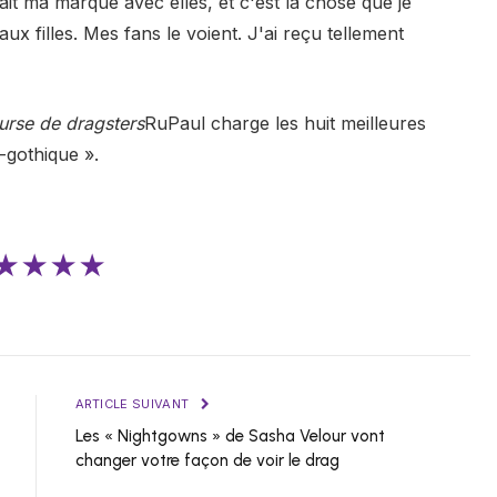
fait ma marque avec elles, et c'est la chose que je
aux filles. Mes fans le voient. J'ai reçu tellement
urse de dragsters
RuPaul charge les huit meilleures
-gothique ».
★★★★
ARTICLE SUIVANT
Les « Nightgowns » de Sasha Velour vont
changer votre façon de voir le drag