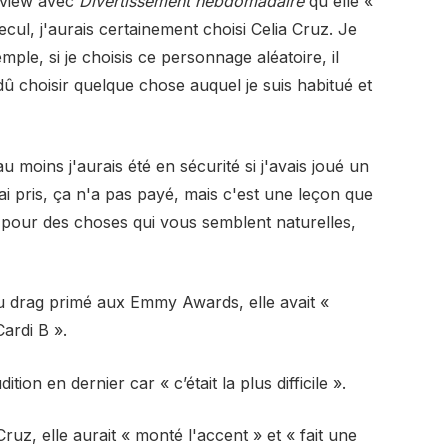
rview avec
Divertissement hebdomadaire
qu'elle «
ecul, j'aurais certainement choisi Celia Cruz. Je
le, si je choisis ce personnage aléatoire, il
s dû choisir quelque chose auquel je suis habitué et
u moins j'aurais été en sécurité si j'avais joué un
ai pris, ça n'a pas payé, mais c'est une leçon que
er pour des choses qui vous semblent naturelles,
u drag primé aux Emmy Awards, elle avait «
ardi B ».
ition en dernier car « c’était la plus difficile ».
ruz, elle aurait « monté l'accent » et « fait une