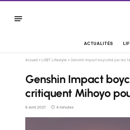
ACTUALITÉS
LI
Accueil
»
LGBT Lifestyle
»
Genshin Impact boycotté par les fa
Genshin Impact boyco
critiquent Mihoyo po
6 avril 2021
4 minutes