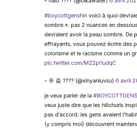
– halo ???? (@oikawater)
6 avril 202
#boycottgenshin
voici à quoi devra
sombre ». pas 2 nuances en dessous d
devraient avoir la peau sombre. De 
effrayants, vous pouvez écrire des p
colorisme et le racisme comme un g
pic.twitter.com/MZ2pi1udqC
– 辛 焱 ???? (@xinyanluvsu)
6 avril 
je veux parler de la
#BOYCOTTGENS
veux juste dire que les hilichurls ins
pas d’accord. les gens avaient l’habi
(y compris moi) découvrent maintena