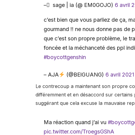
– ً sage | ia (@ EM0GOJO)
6 avril 
c’est bien que vous parliez de ça, m
gourmand !! ne nous donne pas de p
que c’est son propre problème, le tr
foncée et la méchanceté des ppl ind
#boycottgenshin
– AJA
(@BElGUANG)
6 avril 2021
Le contrecoup a maintenant son propre cont
différemment et en désaccord sur certains p
suggérant que cela excuse la mauvaise rep
Ma réaction quand j’ai vu
#boycottg
pic.twitter.com/TroegsGShA