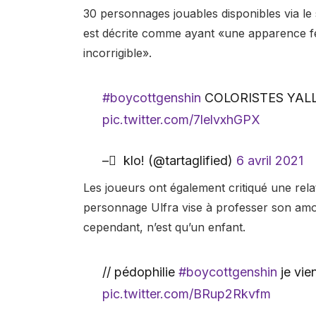
30 personnages jouables disponibles via le 
est décrite comme ayant «une apparence fé
incorrigible».
#boycottgenshin
COLORISTES YALL R.
pic.twitter.com/7lelvxhGPX
– ً klo! (@tartaglified)
6 avril 2021
Les joueurs ont également critiqué une relat
personnage Ulfra vise à professer son amour
cependant, n’est qu’un enfant.
// pédophilie
#boycottgenshin
je vie
pic.twitter.com/BRup2Rkvfm