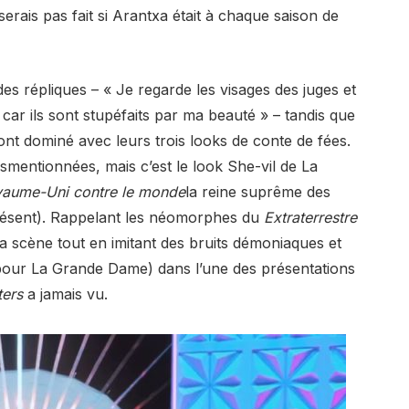
serais pas fait si Arantxa était à chaque saison de
es répliques – « Je regarde les visages des juges et
 car ils sont stupéfaits par ma beauté » – tandis que
ont dominé avec leurs trois looks de conte de fées.
usmentionnées, mais c’est le look She-vil de La
yaume-Uni contre le monde
la reine suprême des
 présent). Rappelant les néomorphes du
Extraterrestre
 la scène tout en imitant des bruits démoniaques et
 pour La Grande Dame) dans l’une des présentations
ters
a jamais vu.