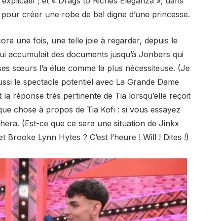
explicatif ; et « Drags to Riches Eleganza », dans
ssu pour créer une robe de bal digne d’une princesse.
core une fois, une telle joie à regarder, depuis le
qui accumulait des documents jusqu’à Jonbers qui
ses sœurs l’a élue comme la plus nécessiteuse. (Je
 aussi le spectacle potentiel avec La Grande Dame
 la réponse très pertinente de Tia lorsqu’elle reçoit
lque chose à propos de Tia Kofi : si vous essayez
chera. (Est-ce que ce sera une situation de Jinkx
 Brooke Lynn Hytes ? C’est l’heure ! Will ! Dites !)