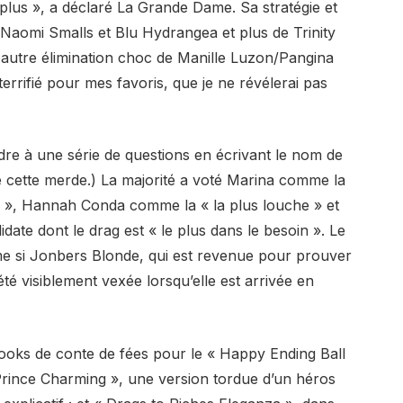
lus », a déclaré La Grande Dame. Sa stratégie et
Naomi Smalls et Blu Hydrangea et plus de Trinity
e autre élimination choc de Manille Luzon/Pangina
errifié pour mes favoris, que je ne révélerai pas
ndre à une série de questions en écrivant le nom de
re cette merde.) La majorité a voté Marina comme la
ays », Hannah Conda comme la « la plus louche » et
ate dont le drag est « le plus dans le besoin ». Le
ême si Jonbers Blonde, qui est revenue pour prouver
 été visiblement vexée lorsqu’elle est arrivée en
 looks de conte de fées pour le « Happy Ending Ball
 Prince Charming », une version tordue d’un héros