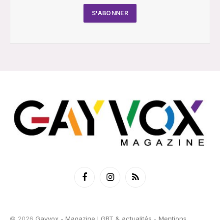
Facebook
Instagram
RSS
© 2026
Gayvox - Magazine LGBT & actualités
-
Mentions