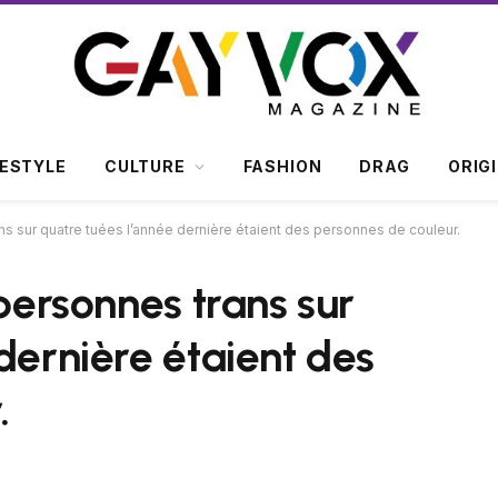
FESTYLE
CULTURE
FASHION
DRAG
ORIG
ans sur quatre tuées l’année dernière étaient des personnes de couleur.
 personnes trans sur
dernière étaient des
.