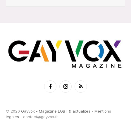
Facebook
Instagram
RSS
© 2026
Gayvox - Magazine LGBT & actualités
-
Mentions
légales
-
contact@gayvox.fr