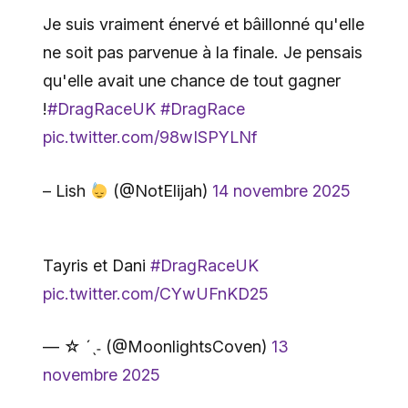
Je suis vraiment énervé et bâillonné qu'elle
ne soit pas parvenue à la finale. Je pensais
qu'elle avait une chance de tout gagner
!
#DragRaceUK
#DragRace
pic.twitter.com/98wISPYLNf
– Lish
(@NotElijah)
14 novembre 2025
Tayris et Dani
#DragRaceUK
pic.twitter.com/CYwUFnKD25
— ☆ ˊˎ˗ (@MoonlightsCoven)
13
novembre 2025