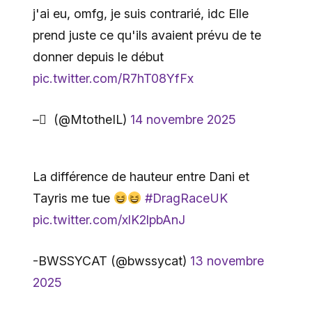
j'ai eu, omfg, je suis contrarié, idc Elle
prend juste ce qu'ils avaient prévu de te
donner depuis le début
pic.twitter.com/R7hT08YfFx
– ً (@MtotheIL)
14 novembre 2025
La différence de hauteur entre Dani et
Tayris me tue
#DragRaceUK
pic.twitter.com/xlK2lpbAnJ
-BWSSYCAT (@bwssycat)
13 novembre
2025