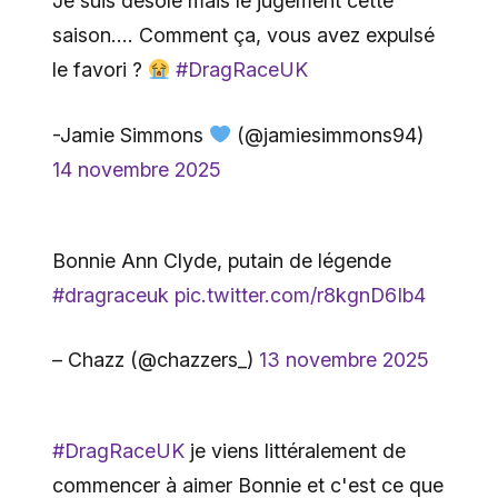
Je suis désolé mais le jugement cette
saison…. Comment ça, vous avez expulsé
le favori ?
#DragRaceUK
-Jamie Simmons
(@jamiesimmons94)
14 novembre 2025
Bonnie Ann Clyde, putain de légende
#dragraceuk
pic.twitter.com/r8kgnD6Ib4
– Chazz (@chazzers_)
13 novembre 2025
#DragRaceUK
je viens littéralement de
commencer à aimer Bonnie et c'est ce que