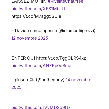
LAISSEZ-MOI IIN
#RivalitéChauffée
pic.twitter.com/XFS1MbsLLI
https://t.co/M7agg5SUie
– Davide surcompense (@diamantiigrezzi)
12 novembre 2025
ENFER OUI https://t.co/FggOLRS4xz
pic.twitter.com/ANZKp0uBma
– pinson 𓃖 (@anthegony)
14 novembre
2025
pic.twitter.com/1VvMDSg9fD