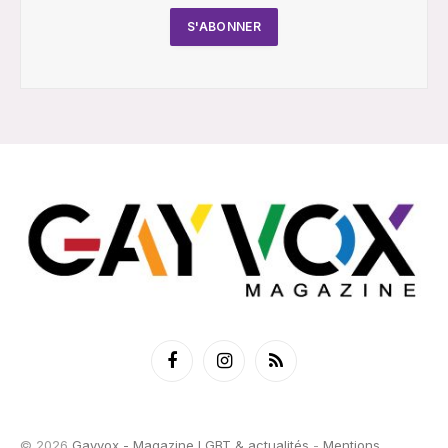
Facebook
Instagram
RSS
© 2026
Gayvox - Magazine LGBT & actualités
-
Mentions