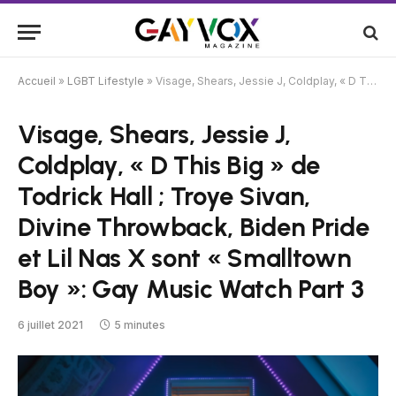
Accueil
»
LGBT Lifestyle
»
Visage, Shears, Jessie J, Coldplay, « D This Big » de Todrick Hall ; Troye Sivan, Divine Throwback, Biden Pride et Lil Nas X sont « Smalltown Boy »: Gay Music Watch Part 3
Visage, Shears, Jessie J,
Coldplay, « D This Big » de
Todrick Hall ; Troye Sivan,
Divine Throwback, Biden Pride
et Lil Nas X sont « Smalltown
Boy »: Gay Music Watch Part 3
6 juillet 2021
5 minutes