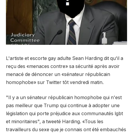
L'artiste et escorte gay adulte Sean Harding dit qu'il a
reçu des «menaces contre» sa sécurité après avoir
menacé de dénoncer un «sénateur républicain
homophobe» sur Twitter tôt vendredi matin.
"Il y a un sénateur républicain homophobe qui n'est
pas meilleur que Trump qui continue à adopter une
législation qui porte préjudice aux communautés lgbt
et minoritaires", a tweeté Harding. «Tous les
travailleurs du sexe que je connais ont été embauchés