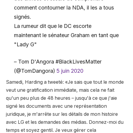
comment contourner la NDA, il les a tous
signés.
La rumeur dit que le DC escorte
maintenant le sénateur Graham en tant que
"Lady G"
– Tom D'Angora #BlackLivesMatter
(@TomDangora)
5 juin 2020
Samedi, Harding a tweeté: «Je sais que tout le monde
veut une gratification immédiate, mais cela ne fait
qu'un peu plus de 48 heures – jusqu'à ce que j'aie
signé les documents avec une représentation
juridique, je m'arrête sur les détails de mon histoire
avec LG et les demandes des médias. Donnez-moi du
temps et soyez gentil. Je veux gérer cela