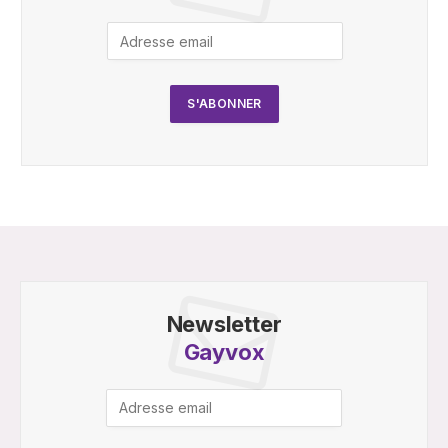
Newsletter
Gayvox