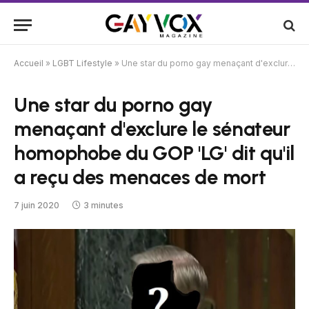
Accueil
»
LGBT Lifestyle
»
Une star du porno gay menaçant d'exclure le sénateur homophobe du GOP 'LG' dit qu'il a reçu des menaces de mort
Une star du porno gay
menaçant d'exclure le sénateur
homophobe du GOP 'LG' dit qu'il
a reçu des menaces de mort
7 juin 2020
3 minutes