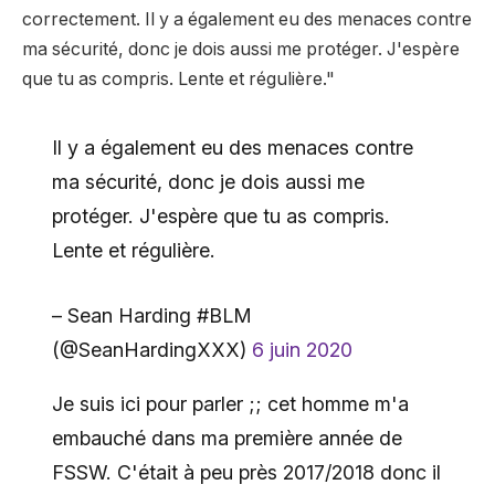
correctement. Il y a également eu des menaces contre
ma sécurité, donc je dois aussi me protéger. J'espère
que tu as compris. Lente et régulière."
Il y a également eu des menaces contre
ma sécurité, donc je dois aussi me
protéger. J'espère que tu as compris.
Lente et régulière.
– Sean Harding #BLM
(@SeanHardingXXX)
6 juin 2020
Je suis ici pour parler ;; cet homme m'a
embauché dans ma première année de
FSSW. C'était à peu près 2017/2018 donc il