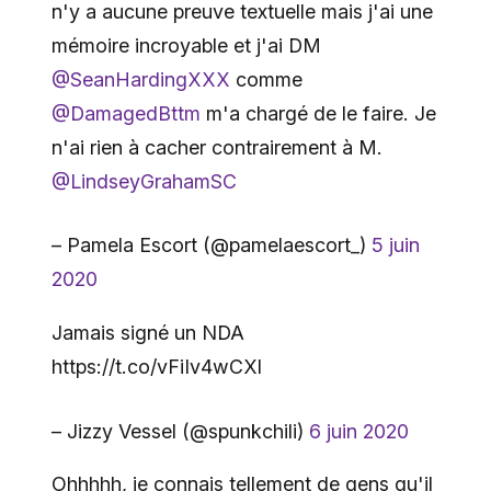
n'y a aucune preuve textuelle mais j'ai une
mémoire incroyable et j'ai DM
@SeanHardingXXX
comme
@DamagedBttm
m'a chargé de le faire. Je
n'ai rien à cacher contrairement à M.
@LindseyGrahamSC
– Pamela Escort (@pamelaescort_)
5 juin
2020
Jamais signé un NDA
https://t.co/vFiIv4wCXl
– Jizzy Vessel (@spunkchili)
6 juin 2020
Ohhhhh, je connais tellement de gens qu'il