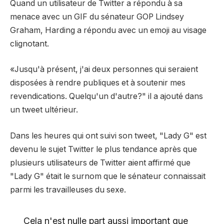
Quand un utilisateur de Twitter a répondu à sa
menace avec un GIF du sénateur GOP Lindsey
Graham, Harding a répondu avec un emoji au visage
clignotant.
«Jusqu'à présent, j'ai deux personnes qui seraient
disposées à rendre publiques et à soutenir mes
revendications. Quelqu'un d'autre?" il a ajouté dans
un tweet ultérieur.
Dans les heures qui ont suivi son tweet, "Lady G" est
devenu le sujet Twitter le plus tendance après que
plusieurs utilisateurs de Twitter aient affirmé que
"Lady G" était le surnom que le sénateur connaissait
parmi les travailleuses du sexe.
Cela n'est nulle part aussi important que