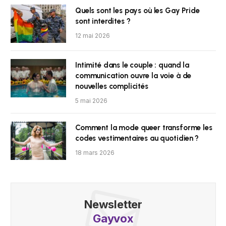
Quels sont les pays où les Gay Pride
sont interdites ?
12 mai 2026
Intimité dans le couple : quand la
communication ouvre la voie à de
nouvelles complicités
5 mai 2026
Comment la mode queer transforme les
codes vestimentaires au quotidien ?
18 mars 2026
Newsletter
Gayvox