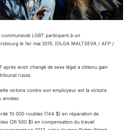
a communauté LGBT participent à un
ersbourg le 1er mai 2015. (OLGA MALTSEVA / AFP /
7 après avoir changé de sexe légal a obtenu gain
ribunal russe.
e victoire contre son employeur est la victoire
s années.
ordé 10 000 roubles (144 $) en réparation de
les (26 500 $) en compensation du travail
 licenciement en 2017, selon Human Rights Watch.