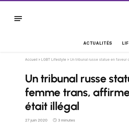
ACTUALITÉS
LI
Accueil
»
LGBT Lifestyle
»
Un tribunal russe statue en faveur 
Un tribunal russe sta
femme trans, affirme
était illégal
27 juin 2020
3 minutes