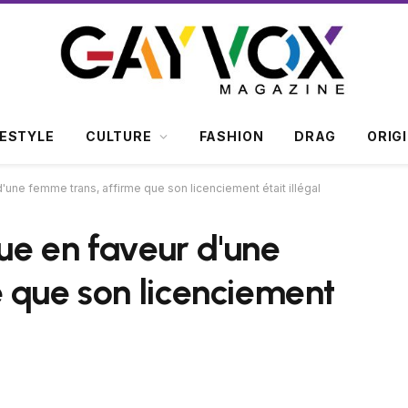
FESTYLE
CULTURE
FASHION
DRAG
ORIG
d'une femme trans, affirme que son licenciement était illégal
tue en faveur d'une
 que son licenciement