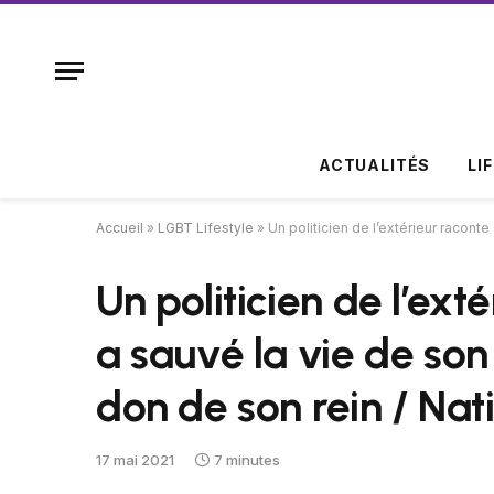
ACTUALITÉS
LI
Accueil
»
LGBT Lifestyle
»
Un politicien de l’extérieur racont
Un politicien de l’ex
a sauvé la vie de son
don de son rein / Na
17 mai 2021
7 minutes