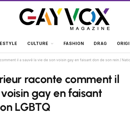
FESTYLE
CULTURE
FASHION
DRAG
ORIG
e comment il a sauvé la vie de son voisin gay en faisant don de son rein / Na
térieur raconte comment il
 voisin gay en faisant
tion LGBTQ