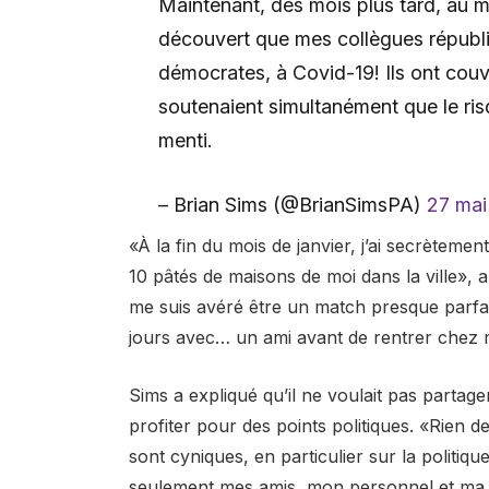
Maintenant, des mois plus tard, au m
découvert que mes collègues républi
démocrates, à Covid-19! Ils ont couve
soutenaient simultanément que le risqu
menti.
– Brian Sims (@BrianSimsPA)
27 mai
«À la fin du mois de janvier, j’ai secrètemen
10 pâtés de maisons de moi dans la ville», a 
me suis avéré être un match presque parfait.
jours avec… un ami avant de rentrer chez 
Sims a expliqué qu’il ne voulait pas partager
profiter pour des points politiques. «Rien d
sont cyniques, en particulier sur la politiqu
seulement mes amis, mon personnel et ma fam