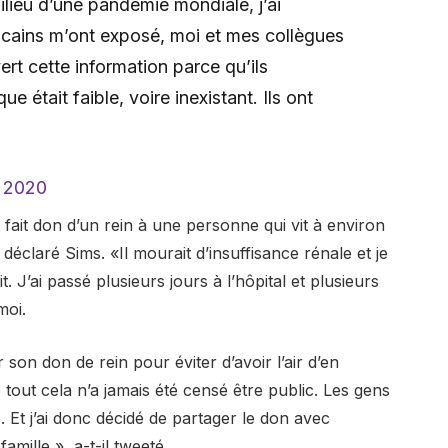
ilieu d’une pandémie mondiale, j’ai
cains m’ont exposé, moi et mes collègues
rt cette information parce qu’ils
e était faible, voire inexistant. Ils ont
 2020
t fait don d’un rein à une personne qui vit à environ
déclaré Sims. «Il mourait d’insuffisance rénale et je
 J’ai passé plusieurs jours à l’hôpital et plusieurs
moi.
 son don de rein pour éviter d’avoir l’air d’en
e tout cela n’a jamais été censé être public. Les gens
e. Et j’ai donc décidé de partager le don avec
ille », a-t-il tweeté.