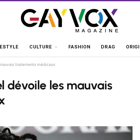
FESTYLE
CULTURE
FASHION
DRAG
ORIG
s mauvais traitements médicaux
el dévoile les mauvais
x