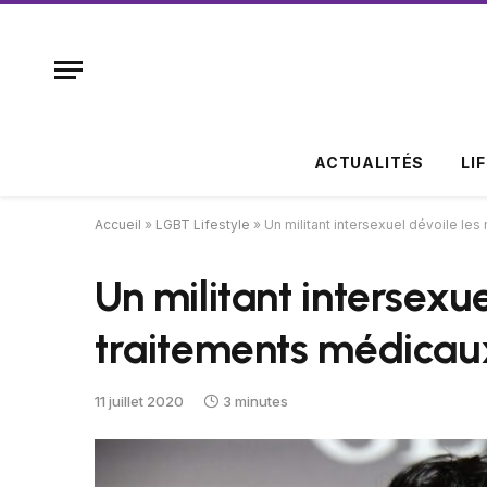
ACTUALITÉS
LI
Accueil
»
LGBT Lifestyle
»
Un militant intersexuel dévoile le
Un militant intersexu
traitements médicau
11 juillet 2020
3 minutes