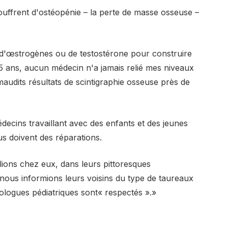
s souffrent d'ostéopénie – la perte de masse osseuse –
 d'œstrogènes ou de testostérone pour construire
15 ans, aucun médecin n'a jamais relié mes niveaux
dits résultats de scintigraphie osseuse près de
decins travaillant avec des enfants et des jeunes
us doivent des réparations.
lions chez eux, dans leurs pittoresques
ous informions leurs voisins du type de taureaux
ologues pédiatriques sont« respectés ».»