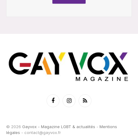
Facebook
Instagram
RSS
© 2026
Gayvox - Magazine LGBT & actualités
-
Mentions
légales
-
contact@gayvox.fr